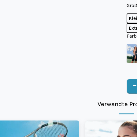
Größ
Kle
Ext
Farb
Verwandte Pr