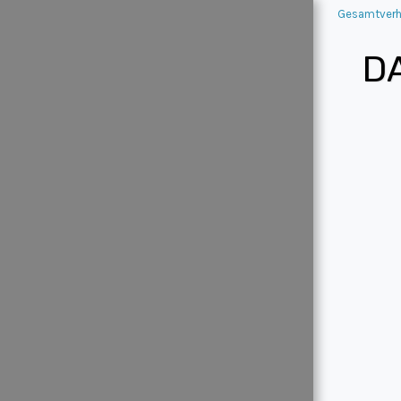
Gesamtverh
D
GESAMTVER
HALTEN
SCROLL