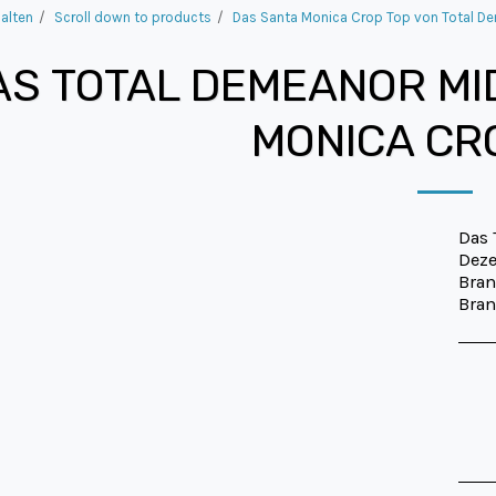
alten
Scroll down to products
Das Santa Monica Crop Top von Total D
AS TOTAL DEMEANOR MI
MONICA CRO
Das 
Deze
Bran
Bran