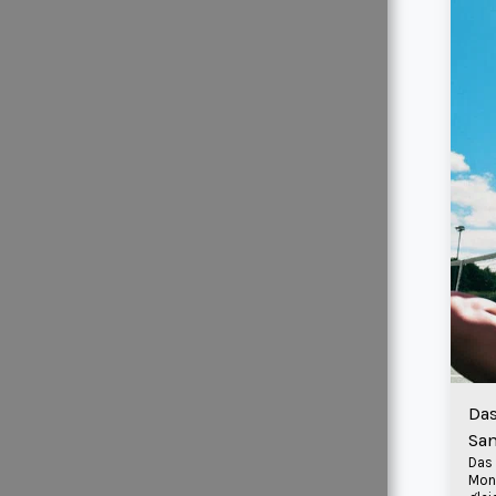
CHARTS
TOTAL
DEMEANOUR
MODELS
KONTAKT
YOUR
TOTAL
DEMEANOUR
Das
San
THE RIGHT
Das
BRAND FOR
Moni