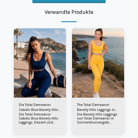
Verwandte Produkte
Die Total Demeanor
The Total Demeanor
Cabelo Blue Beverly Hills
Beverly Hills Leggings in
Die Total Demeanor
Die Beverly Hills-Leggings
Leggings.
Sonnenblumengelb.
Cabelo Blue Beverly Hills
von Total Demeanor in
Leggings. Dezent und
Sonnenblumengelb.
klassisch, gleiche Farbe,
Dezent und klassisch,
Sanduhr-Branding, TD-
gleiche Farbe, Sanduhr-
Branding und Your
Branding, TD-Branding