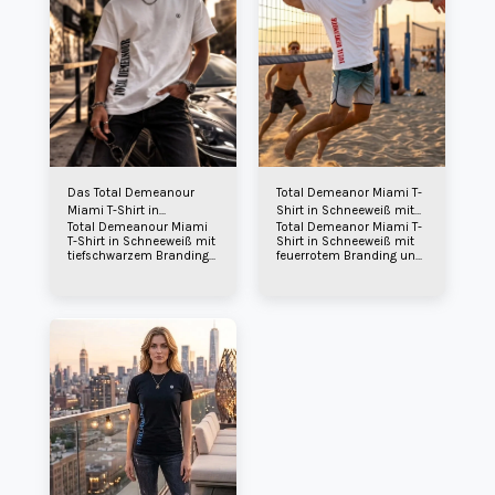
Das Total Demeanour
Total Demeanor Miami T-
Miami T-Shirt in
Shirt in Schneeweiß mit
Total Demeanour Miami
Total Demeanor Miami T-
Schneeweiß und
feuerrotem Branding.
T-Shirt in Schneeweiß mit
Shirt in Schneeweiß mit
tiefschwarzem Branding.
tiefschwarzem Branding
feuerrotem Branding und
und Brust-Timer-Logo.
Timer-Logo auf der Brust.