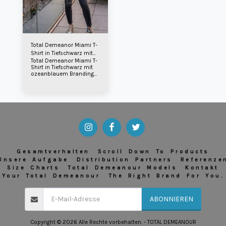
Total Demeanor Miami T-
Shirt in Tiefschwarz mit
Total Demeanor Miami T-
ozeanblauem Branding.
Shirt in Tiefschwarz mit
ozeanblauem Branding
und Timer-Logo auf der
Brust.
Gesamtverhalten
Scroll Down To Products
Unsere Aufgabe
Distribution Partners
Referenze
Size Charts
Total Demeanour Models
Kontakt
Your Total Demeanour
The Right Brand For You.
ABONNIEREN
Copyright © 2026 Alle Rechte vorbehalten. -
TOTAL DEMEANOUR