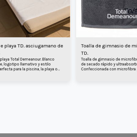
de playa TD. asciugamano de
Toalla de gimnasio de mi
a
TD.
 playa Total Demeanour. Blanco
Toalla de gimnasio de microfibr
, logotipo llamativo y estilo
de secado rápido y ultraabsorb
Perfecta para la piscina, la playa o
Confeccionada con microfibra
ar, porque tu actitud lo es todo.
rematada con el icónico logoti
Demeanour: tu compañera de 
esencial. Tu Demeanour lo es t