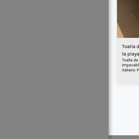
SCROLL
DOWN TO
PRODUCTS
NUESTRA
Toalla 
la play
MISIÓN
Toalla de
impecable
italiano. 
DISTRIBUTI
para viaj
ON
PARTNERS
TESTIMONI
OS