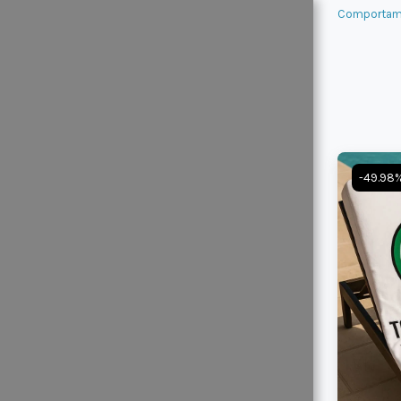
Comportami
-49.98
COMPORTAM
IENTO
TOTAL