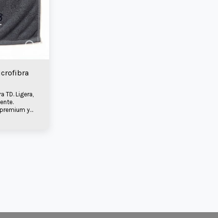
crofibra
a TD. Ligera,
ente.
 premium y
po Total
entrenamiento
odo.