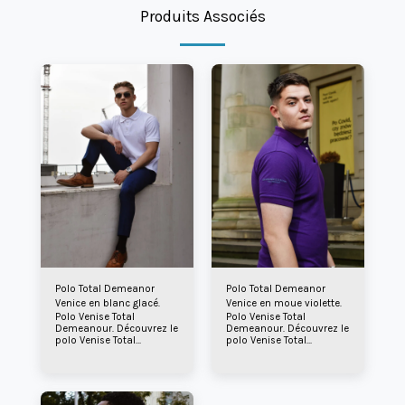
Produits Associés
Polo Total Demeanor
Polo Total Demeanor
Venice en blanc glacé.
Venice en moue violette.
Polo Venise Total
Polo Venise Total
Demeanour. Découvrez le
Demeanour. Découvrez le
polo Venise Total
polo Venise Total
Demeanour, un vêtement
Demeanour, un vêtement
haut de gamme conçu
haut de gamme conçu
pour sublimer votre style
pour sublimer votre style
et exprimer votre
et exprimer votre
confiance. Confectionné
confiance. Confectionné