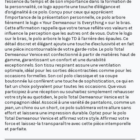
l'essence du temps et de son importance dans la formation de
la personnalité, ce logo apporte une touche d'élégance et
d'originalité à ce polo. Conçu pour ceux qui apprécient
l'importance de la présentation personnelle, ce polo arbore
fièrement le logo « Your Demeanour Is Everything » sur le bras.
Cette affirmation rappelle que votre tenue reflète vos valeurs et
influence la perception que les autres ont de vous. Outre le logo
sur le bras, le polo arbore le logo TD à l'arrière des épaules. Ce
détail discret et élégant ajoute une touche d'exclusivité et en fait
une pièce incontournable de votre garde-robe. Le polo Total
Demeanour Venice est confectionné à partir de matières haut de
gamme, garantissant un confort et une durabilité
exceptionnels. Son tissu respirant assure une ventilation
optimale, idéal pour les sorties décontractées comme pour les
occasions formelles. Son col polo classique et sa coupe
boutonnée lui confèrent une touche de sophistication, ce qui en
fait un choix polyvalent pour toutes les occasions. Que vous
participiez à une réception ou souhaitiez simplement rehausser
votre style au quotidien, le polo Total Demeanour Venice est le
compagnon idéal. Associé à une variété de pantalons, comme un
jean, un chino ou un short, ce polo sublimera votre allure sans
effort et laissera une impression durable. Optez pour le polo
Total Demeanour Venice et affirmez votre style. Affirmez votre
force et laissez-la transparaître avec cette pièce intemporelle
et parfaite.